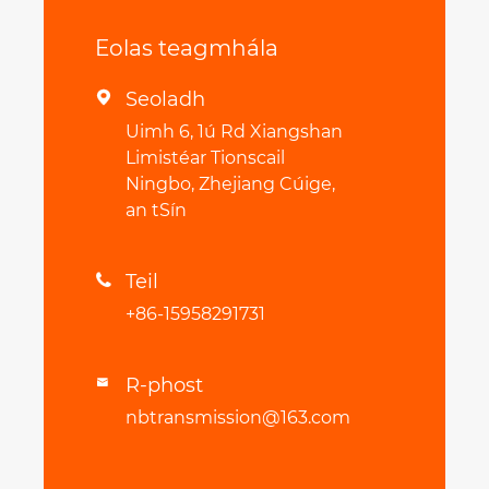
Eolas teagmhála
Seoladh

Uimh 6, 1ú Rd Xiangshan
Limistéar Tionscail
Ningbo, Zhejiang Cúige,
an tSín
Teil

+86-15958291731
R-phost

nbtransmission@163.com