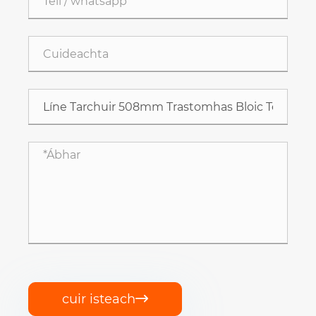
cuir isteach
