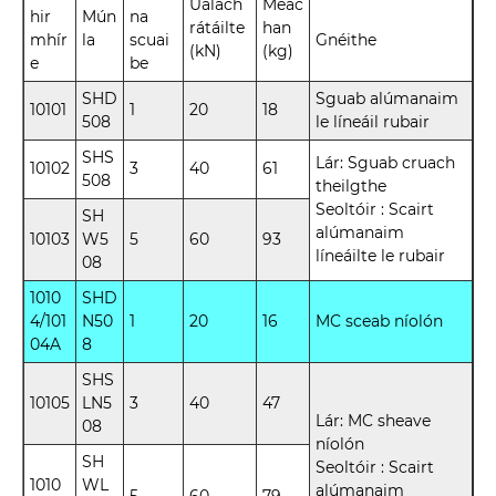
Ualach
Meác
hir
Mún
na
rátáilte
han
mhír
la
scuai
Gnéithe
(kN)
(kg)
e
be
SHD
Sguab alúmanaim
10101
1
20
18
508
le líneáil rubair
SHS
Lár: Sguab cruach
10102
3
40
61
508
theilgthe
Seoltóir : Scairt
SH
alúmanaim
10103
W5
5
60
93
líneáilte le rubair
08
1010
SHD
4/101
N50
1
20
16
MC sceab níolón
04A
8
SHS
10105
LN5
3
40
47
Lár: MC sheave
08
níolón
SH
Seoltóir : Scairt
1010
WL
alúmanaim