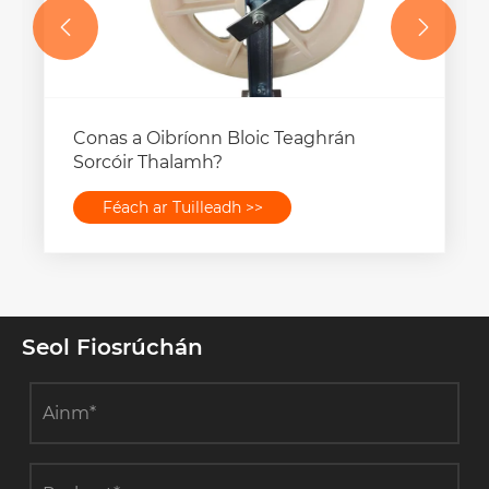


Conas a Oibríonn Bloic Teaghrán
Sorcóir Thalamh?
Féach ar Tuilleadh >>
Seol Fiosrúchán