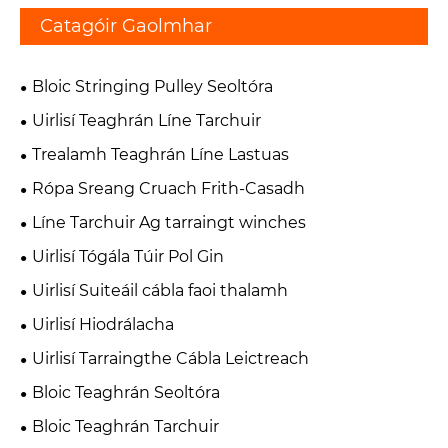
Catagóir Gaolmhar
Bloic Stringing Pulley Seoltóra
Uirlisí Teaghrán Líne Tarchuir
Trealamh Teaghrán Líne Lastuas
Rópa Sreang Cruach Frith-Casadh
Líne Tarchuir Ag tarraingt winches
Uirlisí Tógála Túir Pol Gin
Uirlisí Suiteáil cábla faoi thalamh
Uirlisí Hiodrálacha
Uirlisí Tarraingthe Cábla Leictreach
Bloic Teaghrán Seoltóra
Bloic Teaghrán Tarchuir