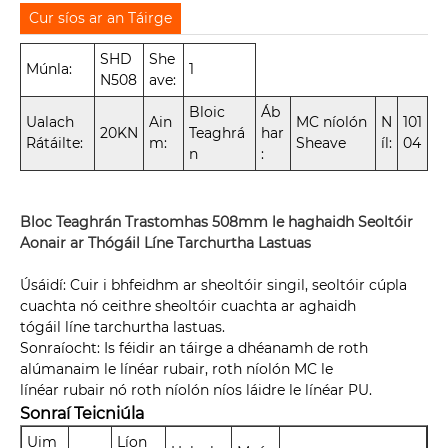
Cur síos ar an Táirge
SHD
She
Múnla:
1
N508
ave:
Bloic
Áb
Ualach
Ain
MC níolón
N
101
20KN
Teaghrá
har
Rátáilte:
m:
Sheave
íl:
04
n
:
Bloc Teaghrán Trastomhas 508mm le haghaidh Seoltóir
Aonair ar Thógáil Líne Tarchurtha Lastuas
Úsáidí: Cuir i bhfeidhm ar sheoltóir singil, seoltóir cúpla
cuachta nó ceithre sheoltóir cuachta ar aghaidh
tógáil líne tarchurtha lastuas.
Sonraíocht: Is féidir an táirge a dhéanamh de roth
alúmanaim le línéar rubair, roth níolón MC le
línéar rubair nó roth níolón níos láidre le línéar PU.
Sonraí Teicniúla
Uim
Líon