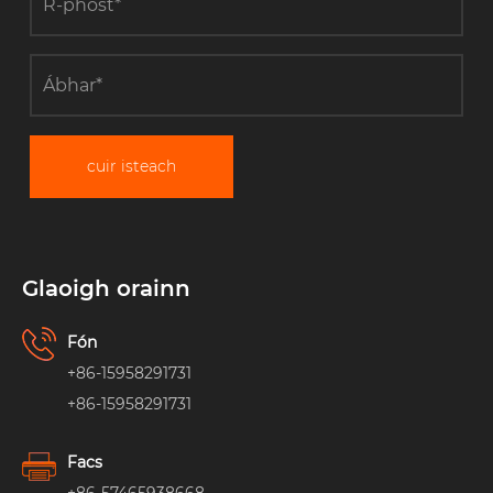
cuir isteach
Glaoigh orainn
Fón
+86-15958291731
+86-15958291731
Facs