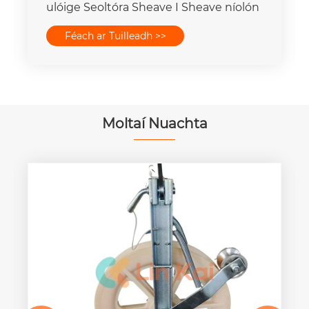
ulóige Seoltóra Sheave I Sheave níolón
Féach ar Tuilleadh >>
Moltaí Nuachta