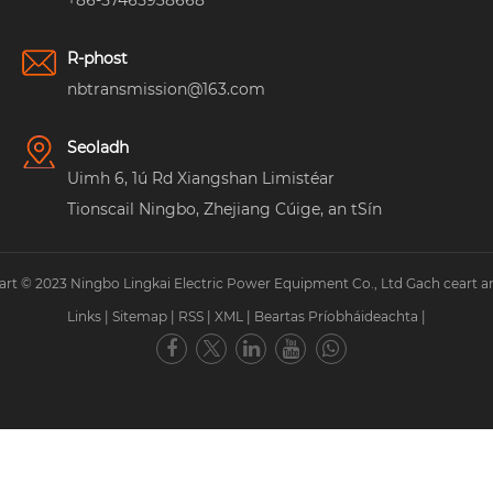
+86-57465938668
R-phost
nbtransmission@163.com
Seoladh
Uimh 6, 1ú Rd Xiangshan Limistéar
Tionscail Ningbo, Zhejiang Cúige, an tSín
rt © 2023 Ningbo Lingkai Electric Power Equipment Co., Ltd Gach ceart ar
Links
|
Sitemap
|
RSS
|
XML
|
Beartas Príobháideachta
|