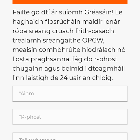
Fáilte go dtí ár suíomh Gréasáin! Le
haghaidh fiosrúcháin maidir lenár
rópa sreang cruach frith-casadh,
trealamh sreangaithe OPGW,
meaisín comhbhrúite hiodrálach nó
liosta praghsanna, fág do r-phost
chugainn agus beimid i dteagmháil
linn laistigh de 24 uair an chloig.