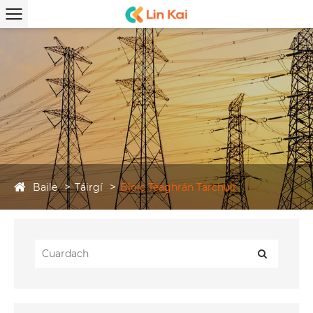
Baile
Táirgí
Bloic Teaghrán Tarchuir