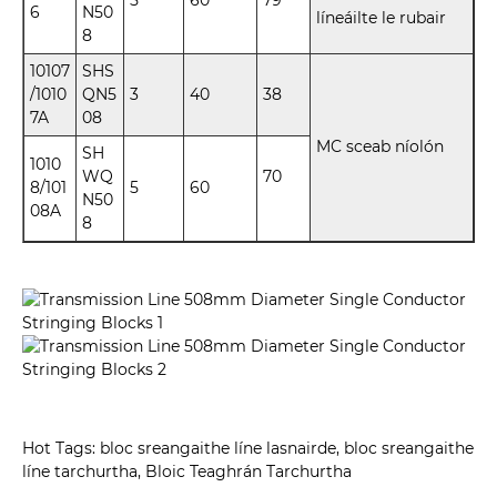
5
60
79
6
N50
líneáilte le rubair
8
10107
SHS
/1010
QN5
3
40
38
7A
08
MC sceab níolón
SH
1010
WQ
70
8/101
5
60
N50
08A
8
Hot Tags: bloc sreangaithe líne lasnairde, bloc sreangaithe
líne tarchurtha, Bloic Teaghrán Tarchurtha