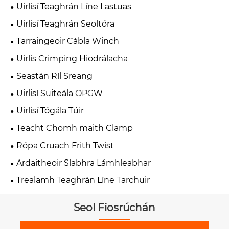
Uirlisí Teaghrán Líne Lastuas
Uirlisí Teaghrán Seoltóra
Tarraingeoir Cábla Winch
Uirlis Crimping Hiodrálacha
Seastán Ríl Sreang
Uirlisí Suiteála OPGW
Uirlisí Tógála Túir
Teacht Chomh maith Clamp
Rópa Cruach Frith Twist
Ardaitheoir Slabhra Lámhleabhar
Trealamh Teaghrán Líne Tarchuir
Seol Fiosrúchán