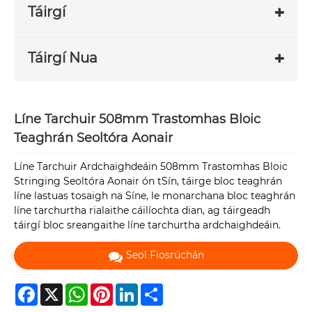
Táirgí
Táirgí Nua
Líne Tarchuir 508mm Trastomhas Bloic
Teaghrán Seoltóra Aonair
Líne Tarchuir Ardchaighdeáin 508mm Trastomhas Bloic
Stringing Seoltóra Aonair ón tSín, táirge bloc teaghrán
líne lastuas tosaigh na Síne, le monarchana bloc teaghrán
líne tarchurtha rialaithe cáilíochta dian, ag táirgeadh
táirgí bloc sreangaithe líne tarchurtha ardchaighdeáin.
Seol Fiosrúchán
Facebook
X
WhatsApp
Pinterest
LinkedIn
Share